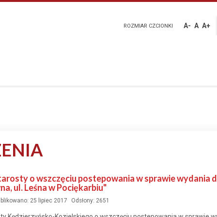
A-
A
A+
ROZMIAR CZCIONKI
ENIA
arosty o wszczęciu postepowania w sprawie wydania de
wna, ul. Leśna w Pociękarbiu"
blikowano: 25 lipiec 2017
Odsłony: 2651
y Kędzierzyńsko-Kozielskiego o wszczęciu postepowania w sprawie wyd