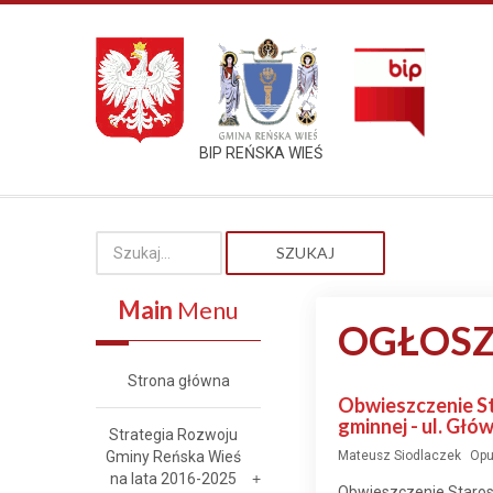
BIP REŃSKA WIEŚ
SZUKAJ
Main
Menu
OGŁOSZ
Strona główna
Obwieszczenie St
gminnej - ul. Głó
Strategia Rozwoju
Gminy Reńska Wieś
Mateusz Siodlaczek
Opu
na lata 2016-2025
Obwieszczenie Starost