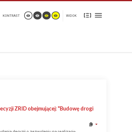
KONTRAST
WIDOK
cyzji ZRID obejmującej: "Budowę drogi
ania decyzji o zezwoleniu na realizację