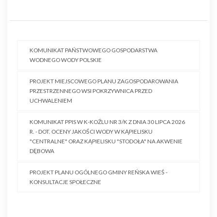
KOMUNIKAT PAŃSTWOWEGO GOSPODARSTWA
WODNEGO WODY POLSKIE
PROJEKT MIEJSCOWEGO PLANU ZAGOSPODAROWANIA
PRZESTRZENNEGO WSI POKRZYWNICA PRZED
UCHWALENIEM
KOMUNIKAT PPIS W K-KOŹLU NR 3/K Z DNIA 30 LIPCA 2026
R. - DOT. OCENY JAKOŚCI WODY W KĄPIELISKU
"CENTRALNE" ORAZ KĄPIELISKU "STODOŁA" NA AKWENIE
DĘBOWA
PROJEKT PLANU OGÓLNEGO GMINY REŃSKA WIEŚ -
KONSULTACJE SPOŁECZNE