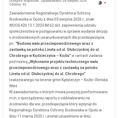
Grzegorz Wojtaszek
Opublikowano: 04 sierpień 2026
Odsłony: 60
Zawiadomienie Regionalnego Dyrektora Ochrony
Środowiska w Opolu z dnia 03 sierpnia 2026 r., znak:
WOOŚ.420.13.1.2023.IM.62 dot. zapewnienia udziału
społeczeństwa w postępowaniu w sprawie wydania decyzji
o środowiskowych uwarunkowaniach dla przedsięwzięcia
pn.:
"Budowa wału przeciwpowodziowego wraz z
zastawką na potoku Lineta od ul. Głubczyckiej do ul.
Chrobrego w Kędzierzynie – Koźlu”
w ramach zadania
pod nazwą
„Wykonanie projektu technicznego wału
przeciwpowodziowego wraz z zastawką na potoku
Lineta od ul. Głubczyckiej do ul. Chrobrego”
realizowanego na terenie gmin Kędzierzyn – Koźle i Reńska
Wieś.
W zawiadomieniu o którym mowa powyżej poinformowano
m.in. o sporządzeniu raportu o oddziaływaniu na
środowisko dla ww. przedsięwzięcia który wpłynął do
Regionalnego Dyrektora Ochrony Środowiska w Opolu w
dniu 11 marca 2025 r. i został uzupełniony w dniu