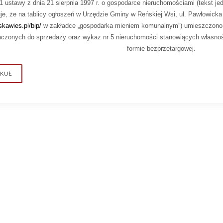
 1 ustawy z dnia 21 sierpnia 1997 r. o gospodarce nieruchomościami (tekst je
je, że na tablicy ogłoszeń w Urzędzie Gminy
w Reńskiej Wsi, ul. Pawłowicka
kawies.pl/bip/
w zakładce „gospodarka mieniem komunalnym”) umieszczono 
czonych do sprzedaży oraz wykaz nr 5 nieruchomości stanowiących własn
formie bezprzetargowej.
YKUŁ