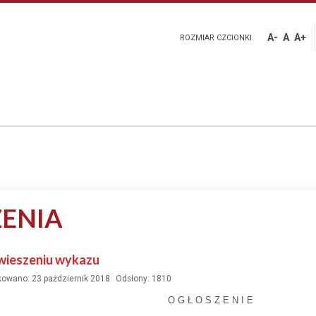
A-
A
A+
ROZMIAR CZCIONKI
ENIA
wieszeniu wykazu
kowano: 23 październik 2018
Odsłony: 1810
O G Ł O S Z E N I E