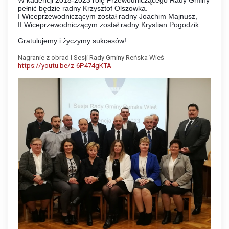
W kadencji 2018-2023 rolę Przewodniczącego Rady Gminy
pełnić będzie radny Krzysztof Olszowka.
I Wiceprzewodniczącym został radny Joachim Majnusz,
II Wiceprzewodniczącym został radny Krystian Pogodzik.
G
ratulujemy i życzymy sukcesów!
Nagranie z obrad I Sesji Rady Gminy Reńska Wieś -
https://youtu.be/z-6P474gKTA