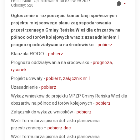
Emilia Bulla
Opublikowano: 30 czerwiec 2026
Odsłony: 520
Ogłoszenie o rozpoczęciu konsultacji społecznych
projektu miejscowego planu zagospodarowania
przestrzennego Gminy Reńska Wieś dla obszarów na
północ od torów kolejowych wraz z uzasadnieniem i
prognozą oddziaływania na środowisko
-
pobierz
Klauzula RODO -
pobierz
Prognoza oddziaływania na środowisko -
prognoza
,
rysunek
Projekt uchwały -
pobierz
,
załącznik nr. 1
Uzasadnienie -
pobierz
Wykaz wniosków do projektu MPZP Gminy Reńska Wieś dla
obszarów na północ od torów kolejowych -
pobierz
Załącznik do wykazu wniosków -
pobierz
Wzór formularza pisma dot. aktu planowania
przestrzennego –
pobierz.doc
Wzór formularza pisma dot. aktu planowania