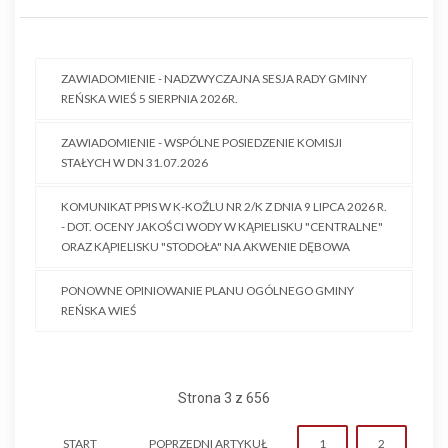
ZAWIADOMIENIE - NADZWYCZAJNA SESJA RADY GMINY
REŃSKA WIEŚ 5 SIERPNIA 2026R.
ZAWIADOMIENIE - WSPÓLNE POSIEDZENIE KOMISJI
STAŁYCH W DN 31.07.2026
KOMUNIKAT PPIS W K-KOŹLU NR 2/K Z DNIA 9 LIPCA 2026 R.
- DOT. OCENY JAKOŚCI WODY W KĄPIELISKU "CENTRALNE"
ORAZ KĄPIELISKU "STODOŁA" NA AKWENIE DĘBOWA
PONOWNE OPINIOWANIE PLANU OGÓLNEGO GMINY
REŃSKA WIEŚ
Strona 3 z 656
START
POPRZEDNI ARTYKUŁ
1
2