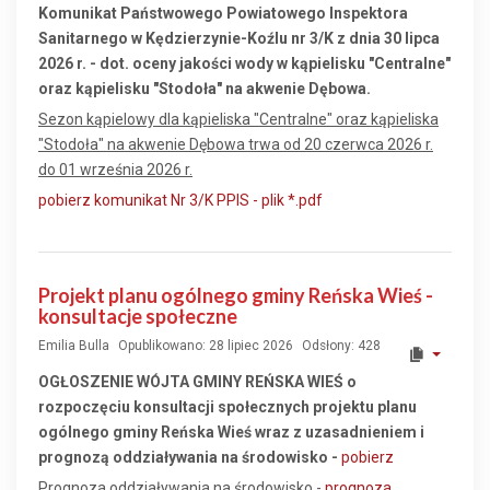
Komunikat Państwowego Powiatowego Inspektora
Sanitarnego w Kędzierzynie-Koźlu nr 3/K z dnia 30 lipca
2026 r. - dot. oceny jakości wody w kąpielisku "Centralne"
oraz kąpielisku "Stodoła" na akwenie Dębowa.
Sezon kąpielowy dla kąpieliska "Centralne" oraz kąpieliska
"Stodoła" na akwenie Dębowa trwa od 20 czerwca 2026 r.
do 01 września 2026 r.
pobierz komunikat Nr 3/K PPIS - plik *.pdf
Projekt planu ogólnego gminy Reńska Wieś -
konsultacje społeczne
Emilia Bulla
Opublikowano: 28 lipiec 2026
Odsłony: 428
OGŁOSZENIE WÓJTA GMINY REŃSKA WIEŚ o
rozpoczęciu konsultacji społecznych projektu planu
ogólnego gminy Reńska Wieś wraz z uzasadnieniem i
prognozą oddziaływania na środowisko -
pobierz
Prognoza oddziaływania na środowisko -
prognoza
,