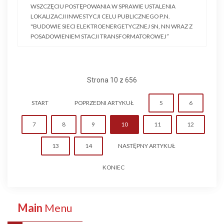
WSZCZĘCIU POSTĘPOWANIA W SPRAWIE USTALENIA
LOKALIZACJI INWESTYCJI CELU PUBLICZNEGO P.N.
"BUDOWIE SIECI ELEKTROENERGETYCZNEJ SN, NN WRAZ Z
POSADOWIENIEM STACJI TRANSFORMATOROWEJ”
Strona 10 z 656
START
POPRZEDNI ARTYKUŁ
5
6
7
8
9
10
11
12
13
14
NASTĘPNY ARTYKUŁ
KONIEC
Main
Menu