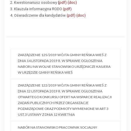
2. Kwestionariusz osobowy
(
pdf)
(doc)
3. Klauzula informacyjna RODO
(pdf)
4. Oświadczenie dla kandydatów
(pdf)
(doc)
ZARZĄDZENIE 125/2019 WÓJTA GMINY REŃSKA WIEŚ Z
DNIA 14 LISTOPADA 2019 R. W SPRAWIE OGŁOSZENIA
NABORU NA WOLNE STANOWISKO URZĘDNICZE KASJERA
W URZĘDZIE GMINY REŃSKA WIEŚ
ZARZĄDZENIE 122/2019 WÓJTA GMINY REŃSKA WIEŚ Z
DNIA 12 LISTOPADA 2019 R. W SPRAWIE OGŁOSZENIA
OTWARTEGO KONKURSU OFERT NA WSPARCIE REALIZACJI
ZADAŃ PUBLICZNYCH PRZEZ ORGANIZACJE
POZARZĄDOWE ORAZ PODMIOTY WYMIENIONE W ART 3
UST.3 USTAWY Z DNIA 12 KWIETNIA
NABÓR NA STANOWISKO PRACOWNIK SOCJALNY