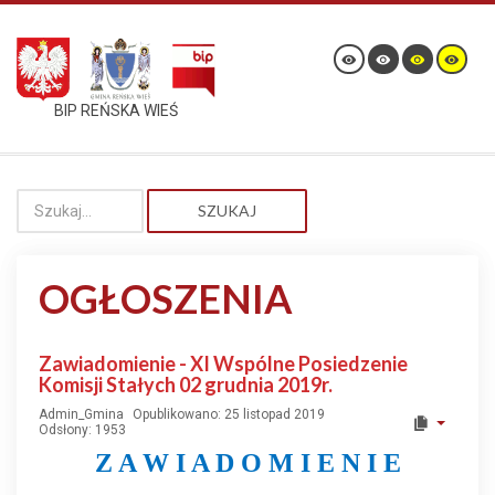
BIP REŃSKA WIEŚ
SZUKAJ
OGŁOSZENIA
Zawiadomienie - XI Wspólne Posiedzenie
Komisji Stałych 02 grudnia 2019r.
Admin_Gmina
Opublikowano: 25 listopad 2019
Odsłony: 1953
Z A W I A D O M I E N I E