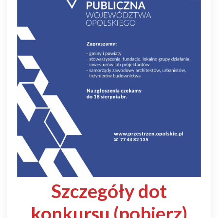
Szczegóły dot
konkursu
(pobierz)