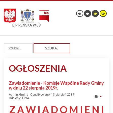
BIP REŃSKA WIEŚ
SZUKAJ
OGŁOSZENIA
Zawiadomienie - Komisje Wspólne Rady Gminy
w dniu 22 sierpnia 2019r.
Admin_Gmina
Opublikowano: 13 sierpień 2019
Odsłony: 1994
Z A W I A D O M I E N I