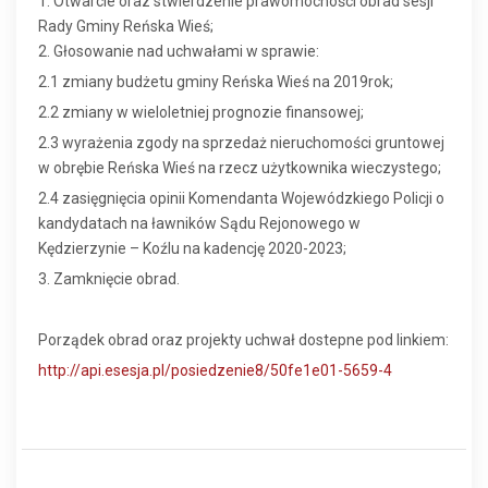
1. Otwarcie oraz stwierdzenie prawomocności obrad sesji
Rady Gminy Reńska Wieś;
2. Głosowanie nad uchwałami w sprawie:
2.1 zmiany budżetu gminy Reńska Wieś na 2019rok;
2.2 zmiany w wieloletniej prognozie finansowej;
2.3 wyrażenia zgody na sprzedaż nieruchomości gruntowej
w obrębie Reńska Wieś na rzecz użytkownika wieczystego;
2.4 zasięgnięcia opinii Komendanta Wojewódzkiego Policji o
kandydatach na ławników Sądu Rejonowego w
Kędzierzynie – Koźlu na kadencję 2020-2023;
3. Zamknięcie obrad.
Porządek obrad oraz projekty uchwał dostepne pod linkiem:
http://api.esesja.pl/posiedzenie8/50fe1e01-5659-4