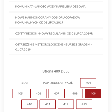
KOMUNIKAT - JAKOŚĆ WODY KĄPIELISKA DĘBOWA
NOWE HARMONOGRAMY ODBIORU ODPADÓW
KOMUNALNYCH OD 01 LIPCA 2019
CZYSTY REGION - NOWY REGULAMIN OD 01 LIPCA 2019R.
OSTRZEŻENIE METEOROLOGICZNE - BURZE Z GRADEM -
01.07.2019
Strona 409 z 656
START
POPRZEDNI ARTYKUŁ
404
405
406
407
408
409
410
411
412
413