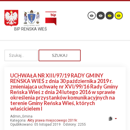
BIP REŃSKA WIEŚ
SZUKAJ
UCHWAŁA NR XIII/97/19 RADY GMINY
REŃSKA WIEŚ z dnia 30 października 2019 r.
zmieniająca uchwałę nr XVI/99/16 Rady Gminy
Reńska Wieś z dnia 24 lutego 2016 w sprawie
określenia przystanków komunikacyjnych na
terenie Gminy Reńska Wieś, których
właścicielem l
Admin_Gmina
Kategoria:
Akty prawa miejscowego 2019r.
Opublikowano: 05 listopad 2019
Odsłony: 2255