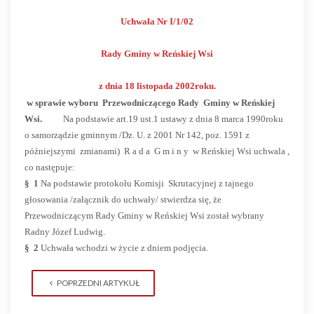
Uchwała
N
r I/1/02
Rady Gminy w Reńskiej Wsi
z dnia 18 listopada 2002roku.
w
sprawie wyboru
Przewodniczącego Rady
Gminy w Reńskiej
Wsi.
Na podstawie art.19 ust.1 ustawy z dnia 8 marca 1990roku
o samorządzie gminnym /Dz. U. z 2001 Nr 142, poz. 1591 z
późniejszymi
zmianami)
R a d a
G m i n y
w Reńskiej Wsi uchwala ,
co następuje:
§
1
Na podstawie protokołu Komisji
Skrutacyjnej z tajnego
głosowania /załącznik do uchwały/ stwierdza się, że
Przewodniczącym Rady Gminy w Reńskiej Wsi został wybrany
Radny Józef Ludwig.
§
2
Uchwała wchodzi w życie z dniem podjęcia.
POPRZEDNI ARTYKUŁ