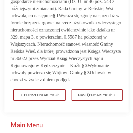
gospodarce nieruchomościami (Dz. U. nr 46 poz. 543 z
późniejszymi zmianami). Rada Gminy w Reńskiej Wsi
uchwala, co następuje:
§ 1
Wyraża się zgodę na sprzedaż w
formie bezprzetargowej na rzecz użytkownika wieczystego
nieruchomości oznaczonej ewidencyjnie jako działka nr
329,
mapa 3, o powierzchni
0,5587
ha położonej w
Większycach. Nieruchomość stanowi własność Gminy
Reńska Wieś, dla której prowadzona jest Księga Wieczysta
nr 36022 przez Wydział Ksiąg Wieczystych Sądu
Rejonowego w Kędzierzynie – Koźlu
§ 2
Wykonanie
uchwały powierza się Wójtowi Gminy.
§ 3
Uchwała w
chodzi w życie z dniem podjęcia.
POPRZEDNI ARTYKUŁ
NASTĘPNY ARTYKUŁ
Main
Menu