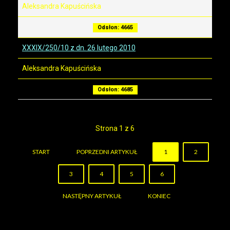
Aleksandra Kapuścińska
Odsłon: 4665
XXXIX/250/10 z dn. 26 lutego 2010
Aleksandra Kapuścińska
Odsłon: 4685
Strona 1 z 6
START
POPRZEDNI ARTYKUŁ
1
2
3
4
5
6
NASTĘPNY ARTYKUŁ
KONIEC