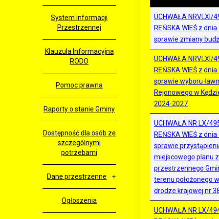
UCHWAŁA NRVLXI/4
System Informacji
Przestrzennej
REŃSKA WIEŚ z dnia 
sprawie zmiany budż
Klauzula Informacyjna
UCHWAŁA NRVLXI/4
RODO
REŃSKA WIEŚ z dnia 
sprawie wyboru ław
Pomoc prawna
Rejonowego w Kędzie
2024-2027
Raporty o stanie Gminy
UCHWAŁA NR LX/49
Dostępność dla osób ze
REŃSKA WIEŚ z dnia 3
szczególnymi
sprawie przystąpien
potrzebami
miejscowego planu 
przestrzennego Gmin
Dane przestrzenne
terenu położonego w
drodze krajowej nr 3
Ogłoszenia
UCHWAŁA NR LX/49