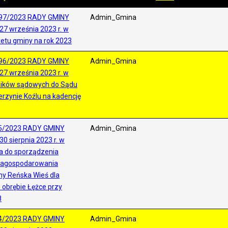
97/2023 RADY GMINY
Admin_Gmina
27 września 2023 r. w
etu gminy na rok 2023
96/2023 RADY GMINY
Admin_Gmina
27 września 2023 r. w
ników sądowych do Sądu
rzynie Koźlu na kadencję
5/2023 RADY GMINY
Admin_Gmina
0 sierpnia 2023 r. w
ia do sporządzenia
zagospodarowania
y Reńska Wieś dla
 obrębie Łężce przy
8
4/2023 RADY GMINY
Admin_Gmina