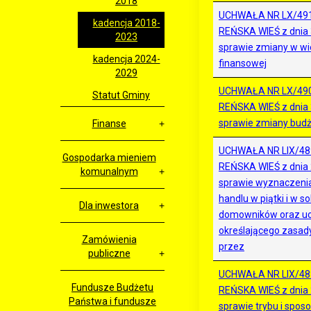
2018
UCHWAŁA NR LX/49
kadencja 2018-
REŃSKA WIEŚ z dnia 3
2023
sprawie zmiany w wie
kadencja 2024-
finansowej
2029
UCHWAŁA NR LX/49
Statut Gminy
REŃSKA WIEŚ z dnia 3
sprawie zmiany budż
Finanse
UCHWAŁA NR LIX/48
Gospodarka mieniem
REŃSKA WIEŚ z dnia 
komunalnym
sprawie wyznaczenia
handlu w piątki i w so
Dla inwestora
domowników oraz uc
określającego zasady
Zamówienia
przez
publiczne
UCHWAŁA NR LIX/48
Fundusze Budżetu
REŃSKA WIEŚ z dnia 
Państwa i fundusze
sprawie trybu i spo