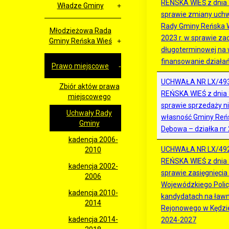
REŃSKA WIEŚ z dnia 3
Władze Gminy
sprawie zmiany uchw
Rady Gminy Reńska W
Młodzieżowa Rada
2023 r. w sprawie za
Gminy Reńska Wieś
długoterminowej na
finansowanie działa
Prawo miejscowe
UCHWAŁA NR LX/49
Zbiór aktów prawa
REŃSKA WIEŚ z dnia 3
miejscowego
sprawie sprzedaży n
Uchwały Rady
własność Gminy Reńs
Gminy
Dębowa – działka nr
kadencja 2006-
UCHWAŁA NR LX/49
2010
REŃSKA WIEŚ z dnia 3
kadencja 2002-
sprawie zasięgnięci
2006
Wojewódzkiego Policj
kadencja 2010-
kandydatach na ław
2014
Rejonowego w Kędzie
kadencja 2014-
2024-2027