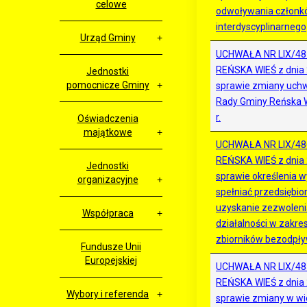
celowe
odwoływania członk
interdyscyplinarnego
Urząd Gminy
UCHWAŁA NR LIX/48
REŃSKA WIEŚ z dnia 
Jednostki
pomocnicze Gminy
sprawie zmiany uchw
Rady Gminy Reńska W
r.
Oświadczenia
majątkowe
UCHWAŁA NR LIX/48
REŃSKA WIEŚ z dnia 
Jednostki
sprawie określenia w
organizacyjne
spełniać przedsiębior
uzyskanie zezwoleni
Współpraca
działalności w zakre
zbiorników bezodpł
Fundusze Unii
Europejskiej
UCHWAŁA NR LIX/48
REŃSKA WIEŚ z dnia 
Wybory i referenda
sprawie zmiany w wie