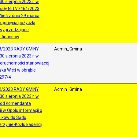
0 sierpnia 2023 r. w
ały Nr LVI/464/2023
ieś z dnia 29 marca
ciągnięcia pożyczki
 wyprzedzające
ń finansow
3/2023 RADY GMINY
Admin_Gmina
0 sierpnia 2023 r. w
ieruchomości stanowiącej
ka Wieś w obrębie
 297/4
2/2023 RADY GMINY
Admin_Gmina
0 sierpnia 2023 r. w
a od Komendanta
i w Opolu informacji o
ników do Sądu
rzynie-Koźlu kadencji