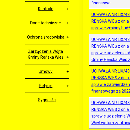
finansowe
Kontrole
UCHWAŁA NR LIX/48
REŃSKA WIEŚ z dnia 
Dane techniczne
sprawie zmiany budż
Ochrona środowiska
UCHWAŁA NR LIX/48
REŃSKA WIEŚ z dnia 
Zarządzenia Wójta
sprawie udzielenia a
Gminy Reńska Wieś
Gminy Reńska Wieś z
UCHWAŁA NR LIX/48
Umowy
REŃSKA WIEŚ z dnia 
sprawie zatwierdzen
Petycje
finansowego za 2022
Sygnaliści
UCHWAŁA NR LIX/48
REŃSKA WIEŚ z dnia 
sprawie udzielenia 
Wieś wotum zaufani