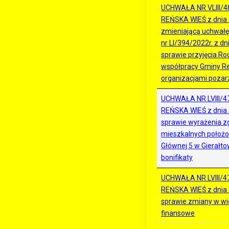
UCHWAŁA NR VLIII/
REŃSKA WIEŚ z dnia 
zmieniającą uchwałę
nr LI/394/2022r. z dn
sprawie przyjęcia R
współpracy Gminy Re
organizacjami poz
UCHWAŁA NR LVIII/
REŃSKA WIEŚ z dnia 
sprawie wyrażenia zg
mieszkalnych położo
Głównej 5 w Gierałtow
bonifikaty
UCHWAŁA NR LVIII/
REŃSKA WIEŚ z dnia 
sprawie zmiany w wie
finansowe