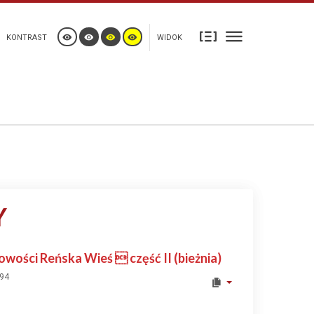
KONTRAST
WIDOK
Y
wości Reńska Wieś  część II (bieżnia)
594