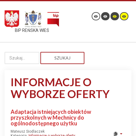
BIP REŃSKA WIEŚ
SZUKAJ
INFORMACJE O
WYBORZE OFERTY
Adaptacja istniejących obiektów
przyszkolnych w Mechnicy do
ogólnodostępnego użytku
Mateusz Siodlaczek
Kategoria:
Informacje o wyborze oferty