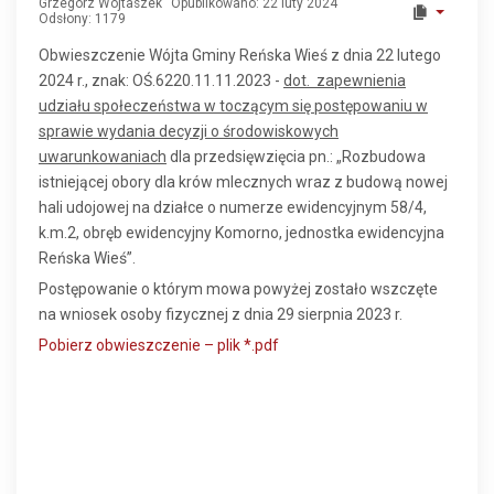
Grzegorz Wojtaszek
Opublikowano: 22 luty 2024
Odsłony: 1179
Obwieszczenie Wójta Gminy Reńska Wieś z dnia 22 lutego
2024 r., znak: OŚ.6220.11.11.2023 -
dot. zapewnienia
udziału społeczeństwa w toczącym się postępowaniu w
sprawie wydania decyzji o środowiskowych
uwarunkowaniach
dla przedsięwzięcia pn.: „Rozbudowa
istniejącej obory dla krów mlecznych wraz z budową nowej
hali udojowej na działce o numerze ewidencyjnym 58/4,
k.m.2, obręb ewidencyjny Komorno, jednostka ewidencyjna
Reńska Wieś”.
Postępowanie o którym mowa powyżej zostało wszczęte
na wniosek osoby fizycznej z dnia 29 sierpnia 2023 r.
Pobierz obwieszczenie – plik *.pdf