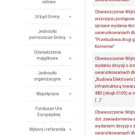
celowe
Obwieszczenie Wójta
Urząd Gminy
wszczęciu postępowa
sprawie wydania dec
Jednostki
uwarunkowaniach dla
pomocnicze Gminy
”Przebudowa drogi gm
Komornie”
Oświadczenia
majątkowe
Obwieszczenie Wójta
wydaniu decyzji o ś
uwarunkowaniach dla
Jednostki
organizacyjne
„Budowa Elektrowni 
infrastrukturą towar
480 (obręb 0100) w 
Współpraca
(...)"
Fundusze Unii
Obwieszczenie Wójta
Europejskiej
dot. zawiadomienia 
wydaniem decyzji o
Wybory i referenda
uwarunkowaniach dla