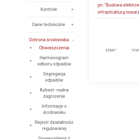
pn.:"Budowa elektrow
Kontrole
infrastrukturą towarz
Dane techniczne
Ochrona środowiska
Obwieszczenia
START
POP
Harmonogram
odbioru odpadów
Segregacja
odpadów
Azbest- realne
zagrożenie
Informacje o
środowisku
Rejestr działalności
regulowanej
Sprawozdania z