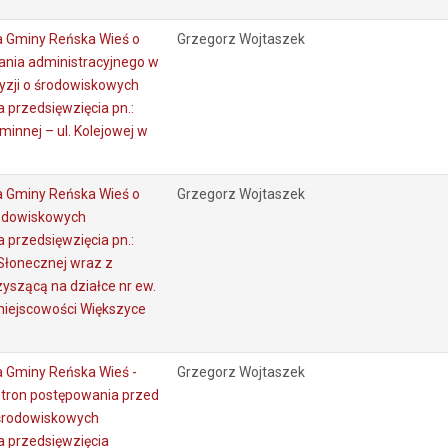
 Gminy Reńska Wieś o
Grzegorz Wojtaszek
nia administracyjnego w
yzji o środowiskowych
 przedsięwzięcia pn.:
innej – ul. Kolejowej w
 Gminy Reńska Wieś o
Grzegorz Wojtaszek
rodowiskowych
 przedsięwzięcia pn.:
Słonecznej wraz z
zyszącą na działce nr ew.
miejscowości Większyce
 Gminy Reńska Wieś -
Grzegorz Wojtaszek
stron postępowania przed
 środowiskowych
 przedsięwzięcia