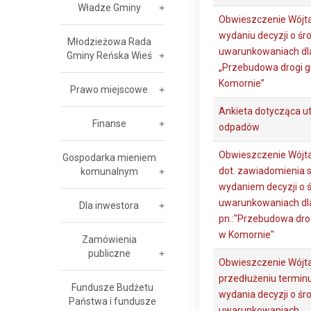
Władze Gminy
Obwieszczenie Wójta
wydaniu decyzji o ś
Młodzieżowa Rada
uwarunkowaniach dla
Gminy Reńska Wieś
„Przebudowa drogi gm
Komornie”
Prawo miejscowe
Ankieta dotycząca utyl
Finanse
odpadów
Obwieszczenie Wójta
Gospodarka mieniem
dot. zawiadomienia 
komunalnym
wydaniem decyzji o
uwarunkowaniach dla
Dla inwestora
pn.:"Przebudowa drogi
w Komornie"
Zamówienia
publiczne
Obwieszczenie Wójta
przedłużeniu terminu
Fundusze Budżetu
wydania decyzji o ś
Państwa i fundusze
uwarunkowaniach