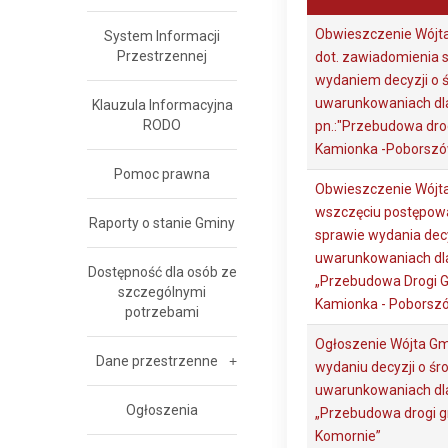
Obwieszczenie Wójta
System Informacji
Przestrzennej
dot. zawiadomienia 
wydaniem decyzji o
uwarunkowaniach dla
Klauzula Informacyjna
RODO
pn.:"Przebudowa dro
Kamionka -Poborsz
Pomoc prawna
Obwieszczenie Wójta
wszczęciu postępowa
Raporty o stanie Gminy
sprawie wydania dec
uwarunkowaniach dla
Dostępność dla osób ze
„Przebudowa Drogi 
szczególnymi
Kamionka - Poborsz
potrzebami
Ogłoszenie Wójta Gm
Dane przestrzenne
wydaniu decyzji o ś
uwarunkowaniach dla
Ogłoszenia
„Przebudowa drogi gm
Komornie”