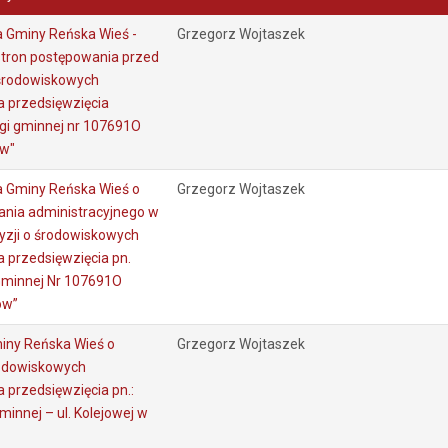
 Gminy Reńska Wieś -
Grzegorz Wojtaszek
stron postępowania przed
 środowiskowych
 przedsięwzięcia
gi gminnej nr 107691O
ów"
 Gminy Reńska Wieś o
Grzegorz Wojtaszek
nia administracyjnego w
yzji o środowiskowych
 przedsięwzięcia pn.
Gminnej Nr 107691O
ów”
iny Reńska Wieś o
Grzegorz Wojtaszek
rodowiskowych
 przedsięwzięcia pn.:
innej – ul. Kolejowej w