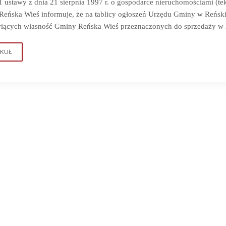
. 1 ustawy z dnia 21 sierpnia 1997 r. o gospodarce nieruchomościami
(te
eńska Wieś informuje, że na tablicy ogłoszeń Urzędu Gminy w Reński
iących własność Gminy Reńska Wieś przeznaczonych do sprzedaży w 20
YKUŁ