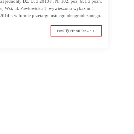
kst jednolity Dz. U. z 2010 r., Nr 102, poz. 651 z późn.
ej Wsi, ul. Pawłowicka 1, wywieszono wykaz nr 1
14 r. w formie przetargu ustnego nieograniczonego.
NASTĘPNY ARTYKUŁ