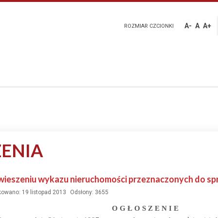
A-
A
A+
ROZMIAR CZCIONKI
ENIA
ieszeniu wykazu nieruchomości przeznaczonych do spr
kowano: 19 listopad 2013
Odsłony: 3655
O G Ł O S Z E N I E