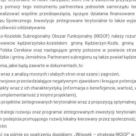
Przy pomocy tego instrumentu partnerstwa jednostek samorządu te
ealizować wspólne przedsięwzięcia, łączące działania finansowan
zu Społecznego. Inwestycje zintegrowane terytorialnie to także wyj
żliwości oddziaływania.
o-Kozielski Subregionalny Obszar Funkcjonalny (KKSOF) należy roz
wiecie kędzierzyńsko-kozielskim: gminę Kędzierzyn-Koźle, gminę
Polska Cerekiew oraz następujące gminy położone w powiecie strze
kie i gminę Jemielnica. Partnerami subregionu są także powiat kędzierz
ia, jakie będą zawarte w dokumentach, to:
wraz z analizą mocnych i słabych stron oraz szans i zagrożeń,
rozwojowe przeciwdziałające negatywnym zjawiskom i kreujące potencja
jekty wraz z ich charakterystyką (informacja o beneficjencie, wartość
i komplementarność z innymi projektami),
projektów zintegrowanych terytorialnie wraz z propozycją optymaln
trategii rozwoju oraz programie zintegrowanych inwestycji terytoria
 podejścia promującego rozwój lokalny kierowany przez społeczność,
ści.
ć na piśmie po opatrzeniu dopiskiem: „Wniosek – strategia KKSOF” w 