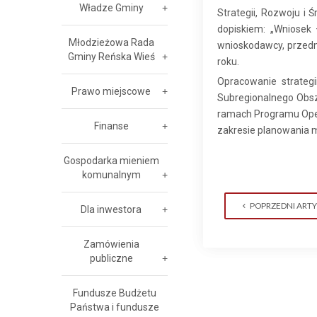
Władze Gminy
Strategii, Rozwoju i
dopiskiem: „Wniosek
Młodzieżowa Rada
wnioskodawcy, przedm
Gminy Reńska Wieś
roku.
Opracowanie strategi
Prawo miejscowe
Subregionalnego Obsz
ramach Programu Oper
Finanse
zakresie planowania m
Gospodarka mieniem
komunalnym
POPRZEDNI ART
Dla inwestora
Zamówienia
publiczne
Fundusze Budżetu
Państwa i fundusze