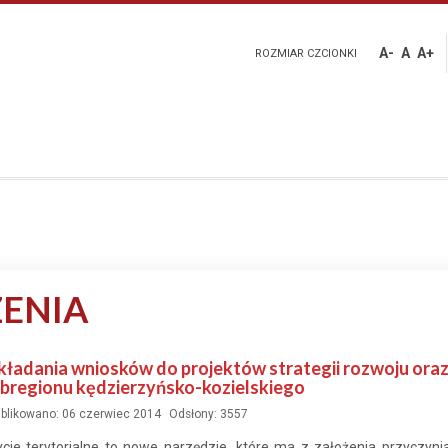
A-
A
A+
ROZMIAR CZCIONKI
ENIA
ładania wniosków do projektów strategii rozwoju ora
ubregionu kędzierzyńsko-kozielskiego
blikowano: 06 czerwiec 2014
Odsłony: 3557
je terytorialne to nowe narzędzie, które ma z założenia przyczynia