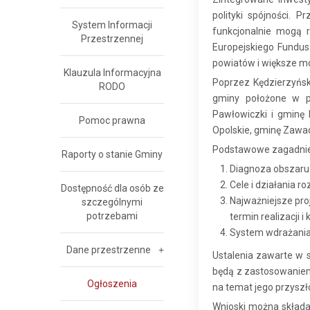
polityki spójności. 
System Informacji
funkcjonalnie mogą r
Przestrzennej
Europejskiego Fundus
powiatów i większe mo
Klauzula Informacyjna
Poprzez Kędzierzyńsk
RODO
gminy położone w po
Pawłowiczki i gminę 
Pomoc prawna
Opolskie, gminę Zawadz
Podstawowe zagadnien
Raporty o stanie Gminy
Diagnoza obszaru 
Cele i działania 
Dostępność dla osób ze
Najważniejsze pro
szczególnymi
potrzebami
termin realizacji 
System wdrażania 
Dane przestrzenne
Ustalenia zawarte w s
będą z zastosowaniem
Ogłoszenia
na temat jego przyszło
Wnioski można składa