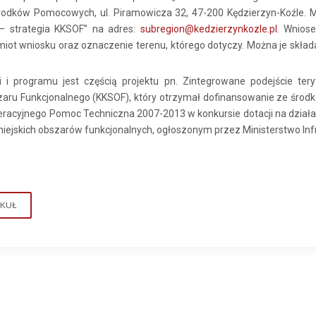
 Środków Pomocowych, ul. Piramowicza 32, 47-200 Kędzierzyn-Koźle. M
 – strategia KKSOF” na adres:
subregion@kedzierzynkozle.pl
. Wnios
iot wniosku oraz oznaczenie terenu, którego dotyczy. Można je skła
i i programu jest częścią projektu pn. Zintegrowane podejście tery
aru Funkcjonalnego (KKSOF), który otrzymał dofinansowanie ze śro
acyjnego Pomoc Techniczna 2007-2013 w konkursie dotacji na działan
iejskich obszarów funkcjonalnych, ogłoszonym przez Ministerstwo Infr
YKUŁ