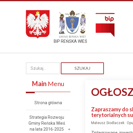
BIP REŃSKA WIEŚ
SZUKAJ
Main
Menu
OGŁOSZ
Strona główna
Zapraszamy do sk
terytorialnych s
Strategia Rozwoju
Gminy Reńska Wieś
Mateusz Siodlaczek
Opu
na lata 2016-2025
Zintegrowane inwestyc