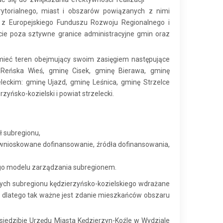
rytorialnego, miast i obszarów powiązanych z nimi
e z Europejskiego Funduszu Rozwoju Regionalnego i
ście poza sztywne granice administracyjne gmin oraz
umieć teren obejmujący swoim zasięgiem następujące
 Reńska Wieś, gminę Cisek, gminę Bierawa, gminę
leckim: gminę Ujazd, gminę Leśnica, gminę Strzelce
yńsko-kozielski i powiat strzelecki.
ł subregionu,
, wnioskowane dofinansowanie, źródła dofinansowania,
ego modelu zarządzania subregionem.
lnych subregionu kędzierzyńsko-kozielskiego wdrażane
 dlatego tak ważne jest zdanie mieszkańców obszaru
siedzibie Urzędu Miasta Kędzierzyn-Koźle w Wydziale