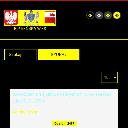
BIP REŃSKA WIEŚ
SZUKAJ
Oświadczenia majątkowe Radnych Gminy Reńska Wieś
(stan 31.12.2020)
Admin_Gmina
Odsłon: 2417