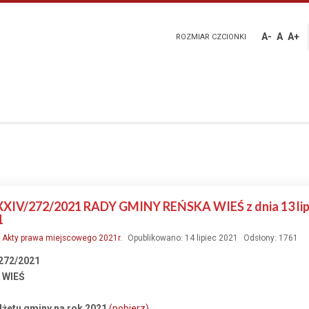
A-
A
A+
ROZMIAR CZCIONKI
V/272/2021 RADY GMINY REŃSKA WIEŚ z dnia 13 lipca
1
:
Akty prawa miejscowego 2021r.
Opublikowano: 14 lipiec 2021
Odsłony: 1761
272/2021
 WIEŚ
żetu gminy na rok 2021
(pobierz)