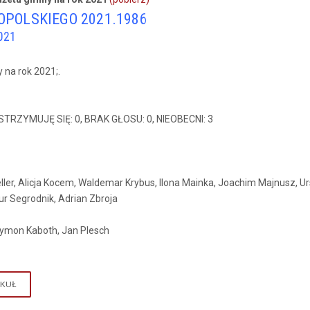
 OPOLSKIEGO 2021.1986
021
na rok 2021;.
WSTRZYMUJĘ SIĘ: 0, BRAK GŁOSU: 0, NIEOBECNI: 3
Geller, Alicja Kocem, Waldemar Krybus, Ilona Mainka, Joachim Majnusz, 
ur Segrodnik, Adrian Zbroja
zymon Kaboth, Jan Plesch
YKUŁ