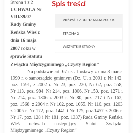
Spis treści
Strona 1 z 2
UCHWAŁA
Nr
VIII/39/07
VIII/39/07 Z DN. 16 MAJA 2007 R.
Rady Gminy
Reńska Wieś
z
STRONA 2
dnia 16 maja
WSZYSTKIE STRONY
2007 roku w
sprawie Statutu
Związku Międzygminnego „Czysty Region”
Na podstawie art. 67 ust. 1 ustawy z dnia 8 marca
1990 r. o samorządzie gminnym (Dz. U. z 2001 r. Nr 142,
poz. 1591, z 2002 r. Nr 23, poz. 220, Nr 62, poz. 558,
Nr 113, poz. 984, Nr 214, poz. 1806, Nr 153, poz. 1271 i
Nr 214, poz. 1806 z 2003 r. Nr 80, poz. 717 i Nr 162,
poz. 1568, z 2004 r. Nr 102, poz. 1055, Nr 116, poz. 1203
z 2005 r. Nr 172, poz. 1441 i Nr 175, poz.1457 z 2006 r.
Nr 17, poz. 128 i Nr 181, poz. 1337) Rada Gminy Reńska
Wieś uchwala następujący Statut Związku
Międzygminnego „Czysty Region”