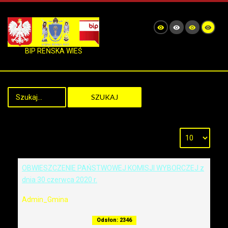
BIP REŃSKA WIEŚ
SZUKAJ
OBWIESZCZENIE PAŃSTWOWEJ KOMISJI WYBORCZEJ z
dnia 30 czerwca 2020 r.
Admin_Gmina
Odsłon: 2346