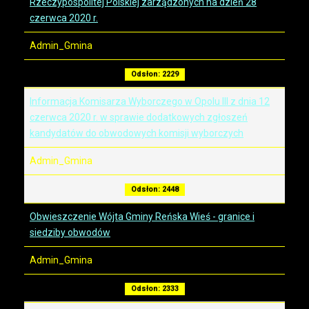
Rzeczypospolitej Polskiej zarządzonych na dzień 28
czerwca 2020 r.
Admin_Gmina
Odsłon: 2229
Informacja Komisarza Wyborczego w Opolu III z dnia 12
czerwca 2020 r. w sprawie dodatkowych zgłoszeń
kandydatów do obwodowych komisji wyborczych
Admin_Gmina
Odsłon: 2448
Obwieszczenie Wójta Gminy Reńska Wieś - granice i
siedziby obwodów
Admin_Gmina
Odsłon: 2333