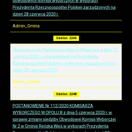
obwodowych komisji wyborczych w wyborach
Prezydenta Rzeczypospolitej Polskiej zarządzonych na
dzień 28 czerwca 2020 r.
Admin_Gmina
Odsłon: 2244
Obwieszczenie Państwowej Komisji Wyborczej z dnia 12
czerwca 2020 r. o kandydatach na Prezydenta
Rzeczypospolitej Polskiej w wyborach zarządzonych na
dzień 28 czerwca 2020 r.
Admin_Gmina
Odsłon: 2248
POSTANOWIENIE Nr 112/2020 KOMISARZA
WYBORCZEGO W OPOLU III z dnia 5 czerwca 2020 r. w
sprawie zmiany siedziby Obwodowej Komisji Wyborczej
Nr 2 w Gminie Reńska Wieś w wyborach Prezydenta