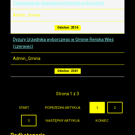
Zgłoszenia do obwodowych komisji wyborczych
Admin_Gmina
Odsłon: 2514
Dyżury Urzędnika wyborczego w Gminie Reńska Wieś
(czerwiec)
Admin_Gmina
Odsłon: 2341
Strona 1 z 3
START
POPRZEDNI ARTYKUŁ
1
2
3
NASTĘPNY ARTYKUŁ
KONIEC