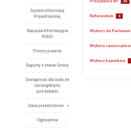
Parlamentarne 25.10
Prezydenta RP
48
System Informacji
Parlamentarne 13.10
Prezydenta RP 18.05
Referendum
Przestrzennej
8
Parlamentarne 15.10
Prezydenta RP 28.06
Referendum 06.09.20
Wybory do Parlamen
Klauzula Informacyjna
RODO
Prezydenta RP 10.05
Referendum 15.10.20
Wybory do Parlament
Wybory samorządow
Pomoc prawna
Wybory do Parlament
Wybory samorządowe
Wybory Ławników
Raporty o stanie Gminy
Wybory do Parlament
Wybory samorządowe
Wybory Ławników - k
Dostępność dla osób ze
szczególnymi
Wybory samorządowe
Wybory Ławników - k
potrzebami
Dane przestrzenne
Ogłoszenia