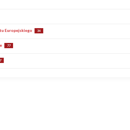
.2015
7
.2019
7
.2025
15
.2023
21
.2020
26
15
tu Europejskiego
6
34
.2015
23
2
7
u Europejskiego 09.06.2024
e
77
15
u Europejskiego 26.05.2019
12
 16.11.2014
7
24
u Europejskiego 25.05.2014
7
 21.10.2018
23
adencja 2023-2027
5
 07.04.2024
30
adencja 2020-2023
2