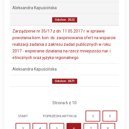
Aleksandra Kapuścińska
Odsłon: 2522
Zarządzenie nr 35/17 z dn. 11.05.2017 r. w sprawie
powołania kom. kon. ds. zaopiniowania ofert na wsparcie
realizacji zadania z zakresu zadań publicznych w roku
2017 - wspieranie działania na rzecz mniejszości nar. i
etnicznych oraz języka regionalnego
Aleksandra Kapuścińska
Odsłon: 2671
Strona 6 z 10
START
POPRZEDNI ARTYKUŁ
1
2
3
4
5
6
7
8