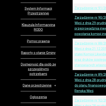
Zarządzenie nr 91/2
System Informacji
Przestrzennej
Zarządzenie nr 90/2
Wieś z dnia 29 grudn
Klauzula Informacyjna
przeprowadznia inwe
RODO
powołania komisji i
Pomoc prawna
Zarządzenie nr 88/2
Wieś z dnia 21.12.20
Raporty o stanie Gminy
stałej Komisji Likwid
oraz druków ścisłeg
Dostępność dla osób ze
stanowiących własn
szczególnymi
potrzebami
Zarządzenie nr 89/2
Wieś z dnia 28 grud
Dane przestrzenne
do planu finansoweg
Renska Wieś
Ogłoszenia
Zarządzenie nr 92/2
Wieś z dnia 28 grud