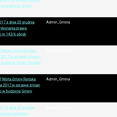
o w budżecie Gminy
17 z dnia 20 grudnia
Admin_Gmina
wykonania prawa
i nr 143/6 obręb
7 Wójta Gminy Reńska
Admin_Gmina
a 2017 w sprawie zmian o
 budżecie Gminy Renska
7 Wójta Gminy Reńska
Admin_Gmina
nia 2017 w sprawie zmian
o w budżecie Gminy
17 z dnia 20 grudnia
Admin_Gmina
szenia otwartego