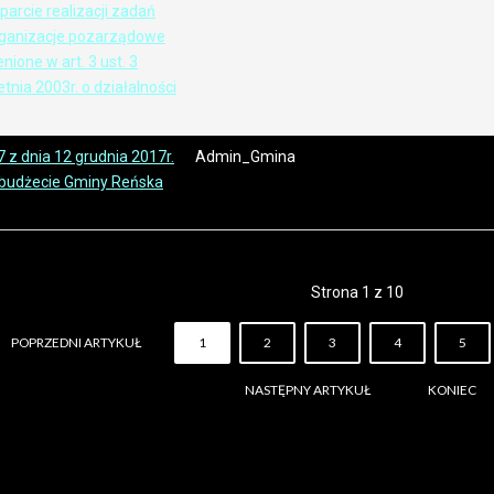
parcie realizacji zadań
rganizacje pozarządowe
ione w art. 3 ust. 3
tnia 2003r. o działalności
 z dnia 12 grudnia 2017r.
Admin_Gmina
 budżecie Gminy Reńska
Strona 1 z 10
POPRZEDNI ARTYKUŁ
1
2
3
4
5
NASTĘPNY ARTYKUŁ
KONIEC