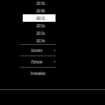
2019r.
2018r.
2017r.
2016r.
2015r.
2014r.
Umowy
Petycje
Sygnaliści