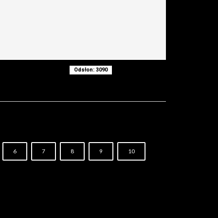
Odsłon: 3090
6
7
8
9
10