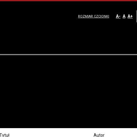
A-
A
A+
ROZMIAR CZCIONKI
Tytuł
Autor