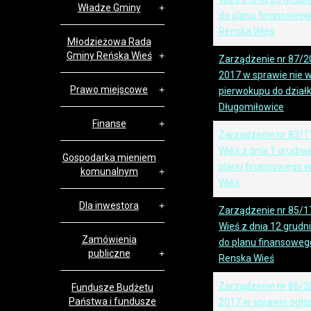
Władze Gminy
do planu finansoweg
Renska Wieś
Młodzieżowa Rada
Gminy Reńska Wieś
Zarządzenie nr 87/20
2017 w sprawie nie 
Prawo miejscowe
pierwokupu do działk
Długomiłowice
Finanse
Zarządzenie nr 83/1
Wieś z dnia 1 grudni
Gospodarka mieniem
planu finansowego w
komunalnym
Wieś
Dla inwestora
Zarządzenie nr 85/1
Wieś z dnia 12 grud
Zamówienia
do planu finansoweg
publiczne
Renska Wieś
Zarządzenie nr 86/20
Fundusze Budżetu
Państwa i fundusze
2017 w sprawie ogło