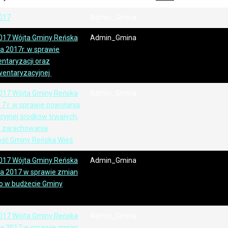
017
Admin_Gmina
017 Wójta Gminy Reńska
Admin_Gmina
ia 2017r. w sprawie
ntaryzacji oraz
nwentaryzacyjnej
017 Wójta Gminy Reńska
Admin_Gmina
17 r. w sprawie powołania
acyjnej środków trwałych,
o zarachowania
ość Gminy Reńska Wieś
017 Wójta Gminy Reńska
Admin_Gmina
nia 2017 w sprawie zmian
o w budżecie Gminy
017 Wójta Gminy Reńska
Admin_Gmina
nia 2017 w sprawie zmian