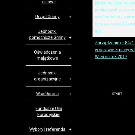
celowe
konkursu ofert na ws
publicznych przez o
Urząd Gminy
oraz podmioty wymien
ustawy z dnia 24 kwie
poż
Jednostki
pomocnicze Gminy
Zarządzenie nr 84/17
w sprawie zmiany w
Oświadczenia
Wieś na rok 2017
majątkowe
Jednostki
organizacyjne
Współpraca
START
Fundusze Unii
Europejskiej
Wybory i referenda