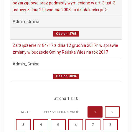
pozarządowe oraz podmioty wymienione w art. 3 ust. 3
ustawy z dnia 24 kwietnia 2003r. o działalności poż
Admin_Gmina
Odsłon: 2768
Zarządzenie nr 84/17 z dnia 12 grudnia 2017r. w sprawie
zmiany w budżecie Gminy Reńska Wieś na rok 2017
Admin_Gmina
Odsłon: 3094
Strona 1 z 10
START
POPRZEDNI ARTYKUŁ
1
2
3
4
5
6
7
8