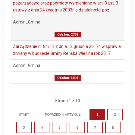
pozarządowe oraz podmioty wymienione w art. 3 ust. 3
ustawy z dnia 24 kwietnia 2003r. o działalności poż
Admin_Gmina
Odsłon: 2768
Zarządzenie nr 84/17 z dnia 12 grudnia 2017r. w sprawie
zmiany w budżecie Gminy Reńska Wieś na rok 2017
Admin_Gmina
Odsłon: 3094
Strona 1 z 10
START
POPRZEDNI ARTYKUŁ
1
2
3
4
5
6
7
8