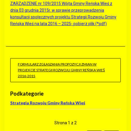
ZARZĄDZENIE nr 109/2015 Wójta Gminy Reńska Wieś z
dnia 03 grudnia 2015r. w sprawie przeprowadzenia
konsultacji społecznych projektu Strategii Rozwoju Gminy
Reńska Wieś na lata 2016 – 2025- pobierz plik (*pdf)
FORMULARZ ZGŁASZANIA PROPOZYCJI ZMIAN W
PROJEKCIE STRATEGII ROZWOJU GMINY REŃSKA WIEŚ
2016-2015
Podkategorie
Strategia Rozwoju Gminy Reńska Wieś
Strona 1 z 2