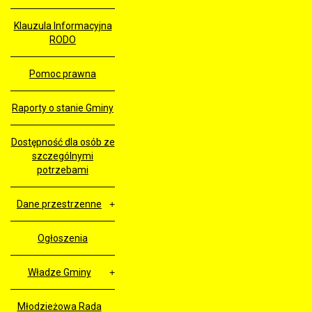
Klauzula Informacyjna
RODO
Pomoc prawna
Raporty o stanie Gminy
Dostępność dla osób ze
szczególnymi
potrzebami
Dane przestrzenne
Ogłoszenia
Władze Gminy
Młodzieżowa Rada