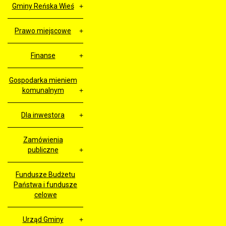
Gminy Reńska Wieś
Prawo miejscowe
Finanse
Gospodarka mieniem
komunalnym
Dla inwestora
Zamówienia
publiczne
Fundusze Budżetu
Państwa i fundusze
celowe
Urząd Gminy