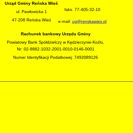
Urząd Gminy Reńska Wieś
faks. 77-405-32-10
ul. Pawłowicka 1
47-208 Reńska Wieś
e-mail:
ug@renskawies.pl
Rachunek bankowy Urzędu Gminy
Powiatowy Bank Spółdzielczy w Kędzierzynie-Koźlu,
Nr: 02-8882-1032-2001-0010-0146-0001
Numer Identyfikacji Podatkowej: 7492089126