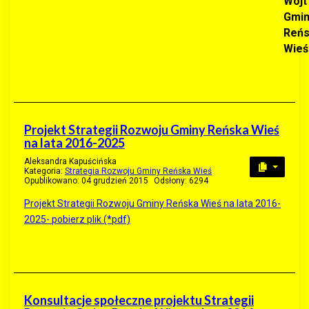
Wójt
Gmin
Reń
Wieś
Projekt Strategii Rozwoju Gminy Reńska Wieś
na lata 2016-2025
Aleksandra Kapuścińska
Kategoria:
Strategia Rozwoju Gminy Reńska Wieś
Opublikowano: 04 grudzień 2015
Odsłony: 6294
Projekt Strategii Rozwoju Gminy Reńska Wieś na lata 2016-
2025- pobierz plik (*pdf)
Konsultacje społeczne projektu Strategii