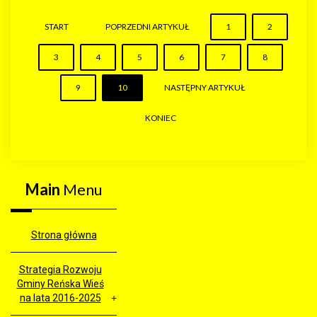
START
POPRZEDNI ARTYKUŁ
1
2
3
4
5
6
7
8
9
10
NASTĘPNY ARTYKUŁ
KONIEC
Main
Menu
Strona główna
Strategia Rozwoju
Gminy Reńska Wieś
na lata 2016-2025