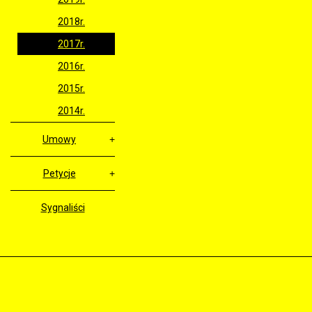
2018r.
2017r.
2016r.
2015r.
2014r.
Umowy
Petycje
Sygnaliści