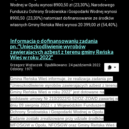
Wodnej w Opolu wynosi 8900,50 zł (23,30%), Narodowego
Funduszu Ochrony Środowiska i Gospodarki Wodnej wynosi
8900,50 (23,30%) natomiast dofinansowanie ze środków
własnych Gminy Reńska Wieś wynosi 20 399,00 zł (54,40%).
Informacja o dofinansowaniu zadania
pn.:"Unieszkodliwienie wyrobów
zawierających azbest z terenu gminy Reńska
Wieś w roku 2022"
Grzegorz Wojtaszek
Opublikowano: 24 październik 2022
Odsłony: 1971
Gmina Reńska Wieś informuje, że realizacja zadania pn.
”Unieszkodliwienie wyrobów zawierających azbest z terenu
Gminy Reńska Wieś w roku 2022” jest dotowane na
podstawie umowy Nr 210/2022/G-52/OZ-ZOA/D zawartej w
dniu 09 sierpnia 2022 r. z Wojewódzkim Funduszem
Ochrony Środowiska i Gospodarki Wodnej w Opolu.
Zadanie zostało zrealizowane przy udziale środków
WFOŚiGW w Opolu, NFOŚiGW oraz Gminy Reńska Wieś i