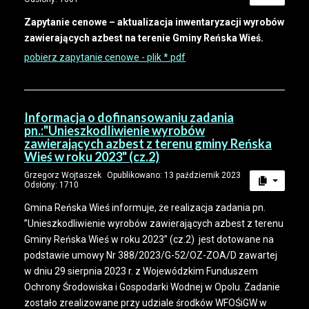
Zapytanie cenowe – aktualizacja inwentaryzacji wyrobów
zawierających azbest na terenie Gminy Reńska Wieś.
pobierz zapytanie cenowe - plik *.pdf
Informacja o dofinansowaniu zadania
pn.:"Unieszkodliwienie wyrobów
zawierających azbest z terenu gminy Reńska
Wieś w roku 2023" (cz.2)
Grzegorz Wojtaszek
Opublikowano: 13 październik 2023
Odsłony: 1710
Gmina Reńska Wieś informuje, że realizacja zadania pn.
”Unieszkodliwienie wyrobów zawierających azbest z terenu
Gminy Reńska Wieś w roku 2023” (cz.2) jest dotowane na
podstawie umowy Nr 388/2023/G-52/OZ-ZOA/D zawartej
w dniu 29 sierpnia 2023 r. z Wojewódzkim Funduszem
Ochrony Środowiska i Gospodarki Wodnej w Opolu. Zadanie
zostało zrealizowane przy udziale środków WFOŚiGW w