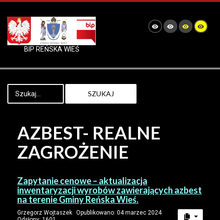
BIP REŃSKA WIEŚ
SZUKAJ
AZBEST- REALNE
ZAGROŻENIE
Zapytanie cenowe – aktualizacja
inwentaryzacji wyrobów zawierających azbest
na terenie Gminy Reńska Wieś.
Grzegorz Wojtaszek
Opublikowano: 04 marzec 2024
Odsłony: 1601