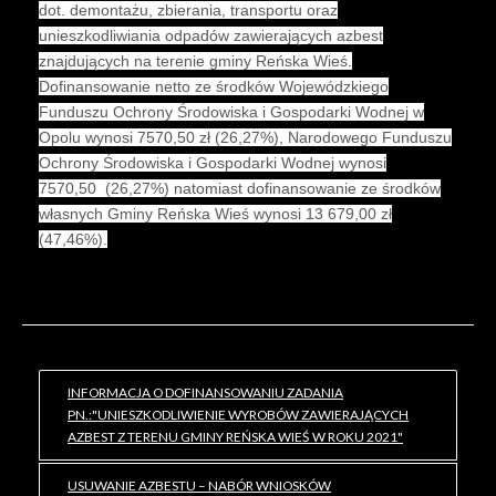
dot. demontażu, zbierania, transportu oraz
unieszkodliwiania odpadów zawierających azbest
znajdujących na terenie gminy Reńska Wieś.
Dofinansowanie netto ze środków Wojewódzkiego
Funduszu Ochrony Środowiska i Gospodarki Wodnej w
Opolu wynosi 7570,50 zł (26,27%), Narodowego Funduszu
Ochrony Środowiska i Gospodarki Wodnej wynosi
7570,50 (26,27%) natomiast dofinansowanie ze środków
własnych Gminy Reńska Wieś wynosi 13 679,00 zł
(47,46%).
INFORMACJA O DOFINANSOWANIU ZADANIA
PN.:"UNIESZKODLIWIENIE WYROBÓW ZAWIERAJĄCYCH
AZBEST Z TERENU GMINY REŃSKA WIEŚ W ROKU 2021"
USUWANIE AZBESTU – NABÓR WNIOSKÓW