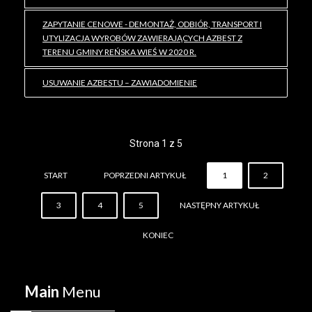
ZAPYTANIE CENOWE - DEMONTAŻ, ODBIÓR, TRANSPORT I
UTYLIZACJA WYROBÓW ZAWIERAJĄCYCH AZBEST Z
TERENU GMINY REŃSKA WIEŚ W 2020 R.
USUWANIE AZBESTU – ZAWIADOMIENIE
Strona 1 z 5
START
POPRZEDNI ARTYKUŁ
1
2
3
4
5
NASTĘPNY ARTYKUŁ
KONIEC
Main
Menu