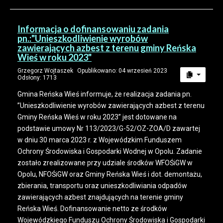
Informacja o dofinansowaniu zadania
pn.:"Unieszkodliwienie wyrobów
zawierających azbest z terenu gminy Reńska
Wieś w roku 2023"
Grzegorz Wojtaszek
Opublikowano: 04 wrzesień 2023
Odsłony: 1713
Gmina Reńska Wieś informuje, że realizacja zadania pn.
”Unieszkodliwienie wyrobów zawierających azbest z terenu
Gminy Reńska Wieś w roku 2023” jest dotowane na
podstawie umowy Nr 113/2023/G-52/OZ-ZOA/D zawartej
w dniu 30 marca 2023 r. z Wojewódzkim Funduszem
Ochrony Środowiska i Gospodarki Wodnej w Opolu. Zadanie
zostało zrealizowane przy udziale środków WFOŚiGW w
Opolu, NFOŚiGW oraz Gminy Reńska Wieś i dot. demontażu,
zbierania, transportu oraz unieszkodliwiania odpadów
zawierających azbest znajdujących na terenie gminy
Reńska Wieś. Dofinansowanie netto ze środków
Wojewódzkiego Funduszu Ochrony Środowiska i Gospodarki