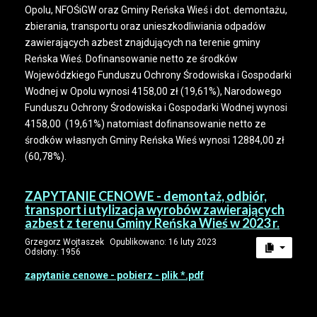
Opolu, NFOŚiGW oraz Gminy Reńska Wieś i dot. demontażu,
zbierania, transportu oraz unieszkodliwiania odpadów
zawierających azbest znajdujących na terenie gminy
Reńska Wieś. Dofinansowanie netto ze środków
Wojewódzkiego Funduszu Ochrony Środowiska i Gospodarki
Wodnej w Opolu wynosi 4158,00 zł (19,61%), Narodowego
Funduszu Ochrony Środowiska i Gospodarki Wodnej wynosi
4158,00 (19,61%) natomiast dofinansowanie netto ze
środków własnych Gminy Reńska Wieś wynosi 12884,00 zł
(60,78%).
ZAPYTANIE CENOWE - demontaż, odbiór,
transport i utylizacja wyrobów zawierających
azbest z terenu Gminy Reńska Wieś w 2023 r.
Grzegorz Wojtaszek
Opublikowano: 16 luty 2023
Odsłony: 1956
zapytanie cenowe - pobierz - plik *.pdf