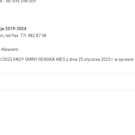
k - tel. 694 398 009
ja 2019-2024
in, tel/fax: 77/ 482 87 38
a-Niewiem
023 RADY GMINY REŃSKA WIEŚ z dnia 25 stycznia 2023 r. w sprawie