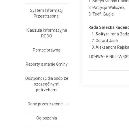
1. Sołtys Marcin Polani
2. Patrycja Waliczek,
System Informacji
3. Teofil Bugiel
Przestrzennej
Rada Sołecka kadenc
Klauzula Informacyjna
Sołtys:
Irena Badz
RODO
Gerard Jasik
Aleksandra Rajsk
Pomoc prawna
UCHWAŁA NR LIV/439/2
Raporty o stanie Gminy
Dostępność dla osób ze
szczególnymi
potrzebami
Dane przestrzenne
Ogłoszenia