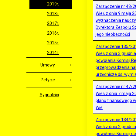
2019r.
Zarządzenie nr 48/2
Wieś z dnia 9 maja 2
2018r.
wyznaczenia nauczy
2017r.
Dyrektora Zespołu S
2016r.
jego nieobecności
2015r.
Zarządzenie 135/20
2014r.
Wieś z dnia 3 grudnia
powołania Komisji Re
Umowy
przeprowadzenia na
urzędnicze ds. wymi
Petycje
Zarządzenie nr 47/2
Wieś z dnia 7 maja 2
Sygnaliści
planu finansowego w
Wie
Zarządzenie 134/20
Wieś z dnia 2 grudnia
powołania Komisji do