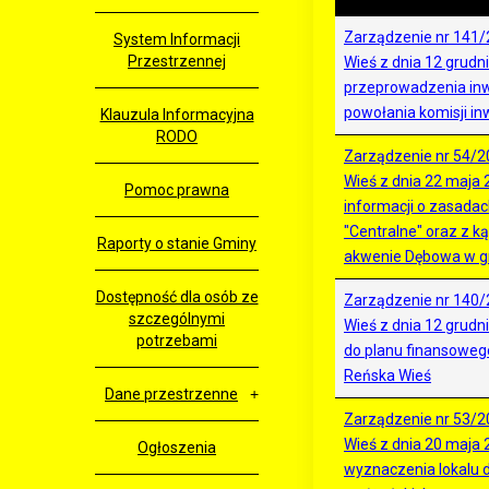
Zarządzenie nr 141/
System Informacji
Przestrzennej
Wieś z dnia 12 grudn
przeprowadzenia inw
powołania komisji in
Klauzula Informacyjna
RODO
Zarządzenie nr 54/2
Wieś z dnia 22 maja 2
Pomoc prawna
informacji o zasadac
"Centralne" oraz z ką
Raporty o stanie Gminy
akwenie Dębowa w g
Dostępność dla osób ze
Zarządzenie nr 140/
szczególnymi
Wieś z dnia 12 grudn
potrzebami
do planu finansoweg
Reńska Wieś
Dane przestrzenne
Zarządzenie nr 53/2
Wieś z dnia 20 maja 
Ogłoszenia
wyznaczenia lokalu 