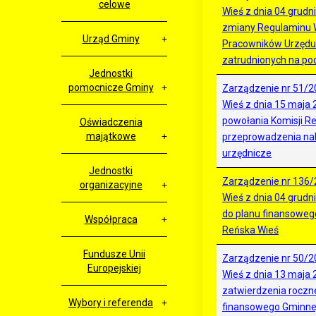
celowe
Wieś z dnia 04 grudn
zmiany Regulaminu 
Urząd Gminy
Pracowników Urzędu 
zatrudnionych na po
Jednostki
pomocnicze Gminy
Zarządzenie nr 51/2
Wieś z dnia 15 maja 
powołania Komisji Re
Oświadczenia
majątkowe
przeprowadzenia na
urzędnicze
Jednostki
Zarządzenie nr 136/
organizacyjne
Wieś z dnia 04 grudn
do planu finansoweg
Współpraca
Reńska Wieś
Fundusze Unii
Zarządzenie nr 50/2
Europejskiej
Wieś z dnia 13 maja 
zatwierdzenia rocz
Wybory i referenda
finansowego Gminnej 