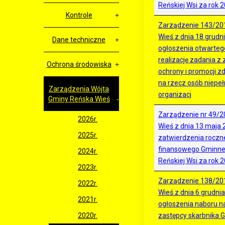
Reńskiej Wsi za rok 
Kontrole
Zarządzenie 143/20
Wieś z dnia 18 grudni
Dane techniczne
ogłoszenia otwarteg
realizację zadania z 
Ochrona środowiska
ochrony i promocji z
na rzecz osób niepe
Zarządzenia Wójta
organizacj
Gminy Reńska Wieś
Zarządzenie nr 49/2
2026r.
Wieś z dnia 13 maja 
2025r.
zatwierdzenia rocz
finansowego Gminne
2024r.
Reńskiej Wsi za rok 
2023r.
Zarządzenie 138/20
2022r.
Wieś z dnia 6 grudnia
2021r.
ogłoszenia naboru n
2020r.
zastępcy skarbnika 