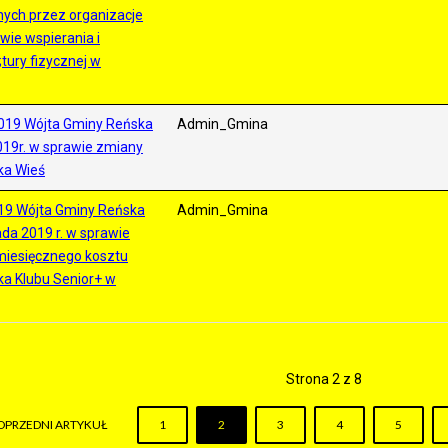
ych przez organizacje
ie wspierania i
tury fizycznej w
019 Wójta Gminy Reńska
Admin_Gmina
019r. w sprawie zmiany
ka Wieś
19 Wójta Gminy Reńska
Admin_Gmina
ada 2019 r. w sprawie
 miesięcznego kosztu
ka Klubu Senior+ w
Strona 2 z 8
OPRZEDNI ARTYKUŁ
1
2
3
4
5