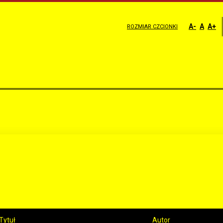
A-
A
A+
ROZMIAR CZCIONKI
Tytuł
Autor