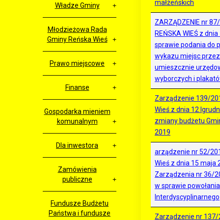
małżeńskich
Władze Gminy
ZARZĄDZENIE nr 87
Młodzieżowa Rada
REŃSKA WIEŚ z dnia 1
Gminy Reńska Wieś
sprawie podania do 
wykazu miejsc prze
Prawo miejscowe
umieszcznie urzędo
wyborczych i plakat
Finanse
Zarządzenie 139/20
Wieś z dnia 12 lgrudn
Gospodarka mieniem
zmiany budżetu Gmin
komunalnym
2019
Dla inwestora
arządzenie nr 52/20
Wieś z dnia 15 maja 
Zamówienia
Zarządzenia nr 36/2
publiczne
w sprawie powołania
Interdyscyplinarnego
Fundusze Budżetu
Państwa i fundusze
Zarządzenie nr 137/