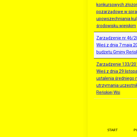
konkursowych złożon
pozarządowe w spraw
upowszechniania kul;
środowisku wiejskim
Zarządzenie nr 46/2
Wieś z dnia 7 maja 2
budżetu Gminy Reńs
Zarządzenie 133/20
Wieś z dnia 29 listop
ustalenia średniego
utrzymania uczestni
Reńskiej Wsi
START
P